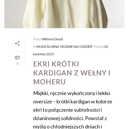
Przez
Wiktoria Drozd
In
MODA ŚLUBNA
,
MODNIE NA CODZIEŃ
Posted
20
kwietnia 2025
EKRI KRÓTKI
0
KARDIGAN Z WEŁNY I
MOHERU
Miękki, ręcznie wykończony i lekko
oversize – krótki kardigan w kolorze
ekri to połączenie subtelności i
dzianinowej solidności. Powstał z
myślą o chłodniejszych dniach i