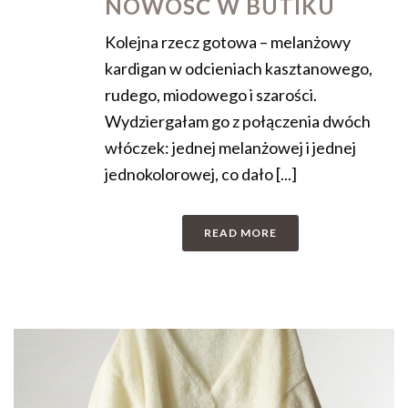
NOWOŚĆ W BUTIKU
Kolejna rzecz gotowa – melanżowy
kardigan w odcieniach kasztanowego,
rudego, miodowego i szarości.
Wydziergałam go z połączenia dwóch
włóczek: jednej melanżowej i jednej
jednokolorowej, co dało [...]
READ MORE