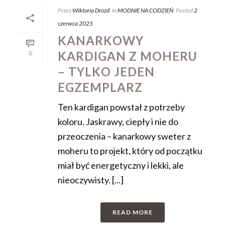
Przez
Wiktoria Drozd
In
MODNIE NA CODZIEŃ
Posted
2
czerwca 2025
KANARKOWY
KARDIGAN Z MOHERU
0
– TYLKO JEDEN
EGZEMPLARZ
Ten kardigan powstał z potrzeby
koloru. Jaskrawy, ciepły i nie do
przeoczenia – kanarkowy sweter z
moheru to projekt, który od początku
miał być energetyczny i lekki, ale
nieoczywisty. [...]
READ MORE