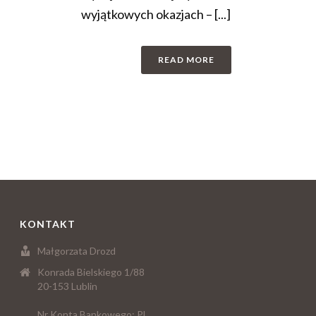
wyjątkowych okazjach – [...]
READ MORE
KONTAKT
Małgorzata Drozd
Konrada Bielskiego 1/88
20-153 Lublin
Nr Konta Bankowego: PL