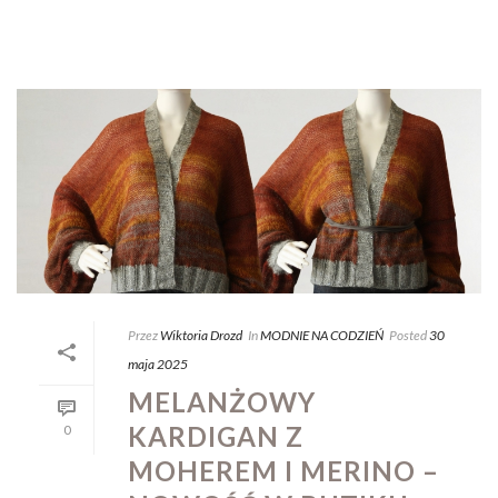
Przez
Wiktoria Drozd
In
MODNIE NA CODZIEŃ
Posted
30
maja 2025
MELANŻOWY
KARDIGAN Z
0
MOHEREM I MERINO –