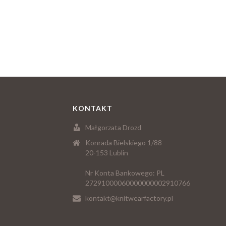
KONTAKT
Małgorzata Drozd
Konrada Bielskiego 1/88
20-153 Lublin
Nr Konta Bankowego: PL
27291000060000000002910766
kontakt@knitwearfactory.pl