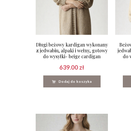
Długi beżowy kardigan wykonany
Beżo
z jedwabiu, alpaki i wełny, gotowy
jedwab
do wysyłki- beige cardigan
do 
639.00
zł
Dodaj do koszyka