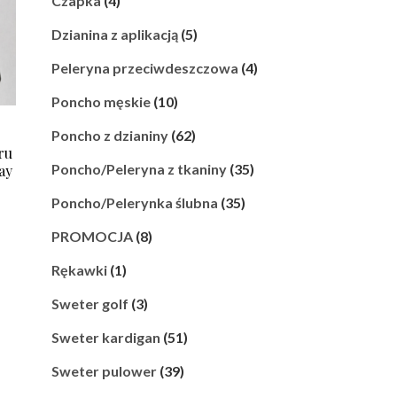
Czapka
(4)
Dzianina z aplikacją
(5)
Peleryna przeciwdeszczowa
(4)
Poncho męskie
(10)
Poncho z dzianiny
(62)
ru
Poncho/Peleryna z tkaniny
(35)
ay
Poncho/Pelerynka ślubna
(35)
PROMOCJA
(8)
Rękawki
(1)
Sweter golf
(3)
Sweter kardigan
(51)
Sweter pulower
(39)