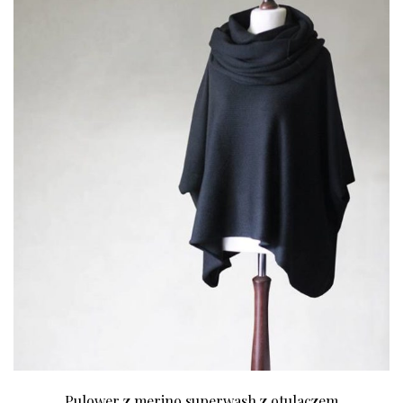
Pulower z merino superwash z otulaczem