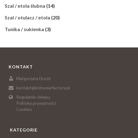
Szal / etola ślubna
(14)
Szal / otulacz / etola
(20)
Tunika / sukienka
(3)
KONTAKT
Małgorzata Drozd
kontakt@knitwearfactory.pl
Regulamin sklepu
Polityka prywatności
Cookies
KATEGORIE